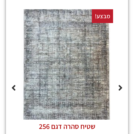
מבצע!
מבצע
שטיח סהרה דגם 256