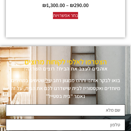
₪
1,300.00
–
₪
290.00
בחר אפשרויות
הצטרפו לאלפי לקוחות מרוצים
אוהבים לעצב את הבית? רוצים השראה?
בואו לבקר אותנו ותהנו ממגוון רחב של שטיחים במחירים
מיוחדים ואקססוריז לבית שישדרגו לכם את הבית, על זה
נאמר "בית בסטייל"