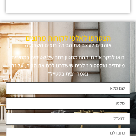
הצטרפו לאלפי לקוחות מרוצים
אוהבים לעצב את הבית? רוצים השראה?
בואו לבקר אותנו ותהנו ממגוון רחב של שטיחים במחירים
מיוחדים ואקססוריז לבית שישדרגו לכם את הבית, על זה
נאמר "בית בסטייל"