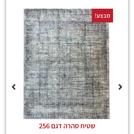
מבצע!
מבצע
שטיח סהרה דגם 256