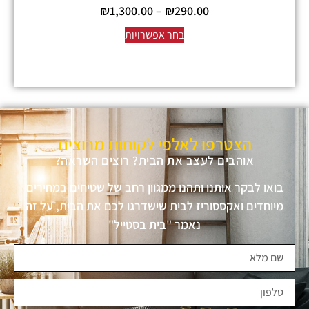
₪
1,300.00
–
₪
290.00
בחר אפשרויות
הצטרפו לאלפי לקוחות מרוצים
אוהבים לעצב את הבית? רוצים השראה?
בואו לבקר אותנו ותהנו ממגוון רחב של שטיחים במחירים
מיוחדים ואקססוריז לבית שישדרגו לכם את הבית, על זה
נאמר "בית בסטייל"