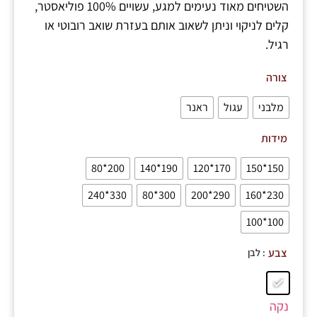
השטיחים מאוד נעימים למגע, עשויים 100% פוליאסטר,
קלים לניקוי וניתן לשאוב אותם בעזרת שואב רובוטי או
רגיל.
צורה
מלבני
עגול
ראנר
מידות
200*80
190*140
170*120
150*150
330*240
300*80
290*200
230*160
100*100
: לבן
צבע
נקה