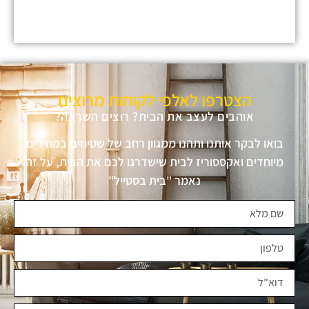
הצטרפו לאלפי לקוחות מרוצים
אוהבים לעצב את הבית? רוצים השראה?
בואו לבקר אותנו ותהנו ממגוון רחב של שטיחים במחירים
מיוחדים ואקססוריז לבית שישדרגו לכם את הבית, על זה
נאמר "בית בסטייל"