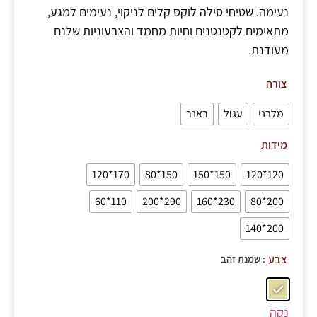
נעימה. שטיחי סילה לוקס קלים לניקוי, נעימים למגע,
מתאימים לקטנטנים וחיות מחמד והצבעוניות שלנם
מעודנת.
צורה
מלבני
עגול
ראנר
מידות
170*120
150*80
150*150
120*120
110*60
290*200
230*160
200*80
200*140
: שמנת זהב
צבע
נקה