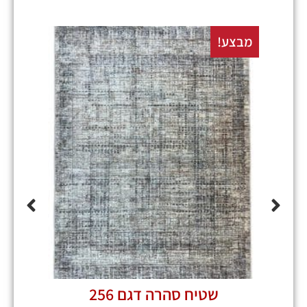
מבצע!
מבצע
שטיח סהרה דגם 256