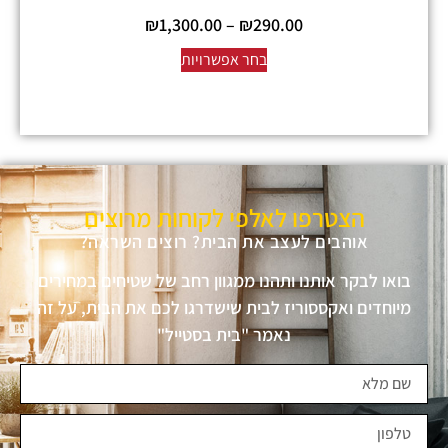
₪
1,300.00
–
₪
290.00
בחר אפשרויות
הצטרפו לאלפי לקוחות מרוצים
אוהבים לעצב את הבית? רוצים השראה?
בואו לבקר אותנו ותהנו ממגוון רחב של שטיחים במחירים
מיוחדים ואקססוריז לבית שישדרגו לכם את הבית, על זה
נאמר "בית בסטייל"