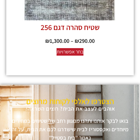
שטיח סהרה דגם 256
₪
1,300.00
–
₪
290.00
בחר אפשרויות
הצטרפו לאלפי לקוחות מרוצים
אוהבים לעצב את הבית? רוצים השראה?
בואו לבקר אותנו ותהנו ממגוון רחב של שטיחים במחירים
מיוחדים ואקססוריז לבית שישדרגו לכם את הבית, על זה
נאמר "בית בסטייל"