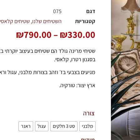
דגם
075
קטגוריות
השטיחים שלנו
,
שטיחים קלאסיי
₪
790.00
–
₪
330.00
שטיחי מרינה גולד הם שטיחים בעיצוב יוקרתי ב
בסגנון רטרו, קלאסי.
מגיעים בצבעי בז׳ וזהב בצורות מלבני, עגול ורא
ארץ יצור: טורקיה.
צורה
מלבני
סט 3 חלקים
עגול
ראנר
מידות