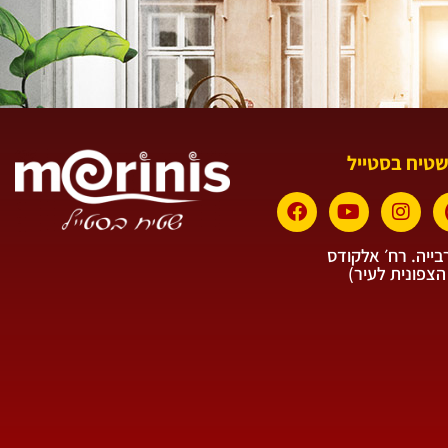
שטיח בסטייל
ייה. רח׳ אלקודס
הצפונית לעיר)