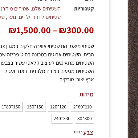
קטגוריות
השטיחים שלנו
,
שטיחים מודרני
שטיחים לחדרי ילדים ונוער
,
שטי
₪
1,500.00
–
₪
300.00
שטיחי מיאמי הם שטיחי אווירה חלקים במגוון 
הבית. השטיחים ארוגים במכונה בחוט פריזה שמ
השטיחים מתאימים לעיצוב קלאסי עשיר בצבעוני
השטיחים מגיעים בצורה מלבנית, ראנר ועגול
ארץ יצור: טורקיה
מידות
150*80*1
150*150
120*120
110*60*2
330*240
300*80
צבע
: חום