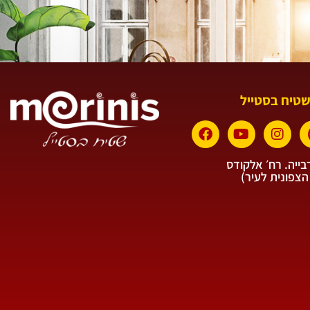
שטיח בסטייל
ייה. רח׳ אלקודס
הצפונית לעיר)