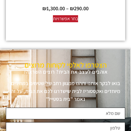
₪
1,300.00
–
₪
290.00
בחר אפשרויות
הצטרפו לאלפי לקוחות מרוצים
אוהבים לעצב את הבית? רוצים השראה?
בואו לבקר אותנו ותהנו ממגוון רחב של שטיחים במחירים
מיוחדים ואקססוריז לבית שישדרגו לכם את הבית, על זה
נאמר "בית בסטייל"