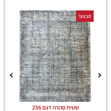
מבצע!
מבצע
שטיח סהרה דגם 256