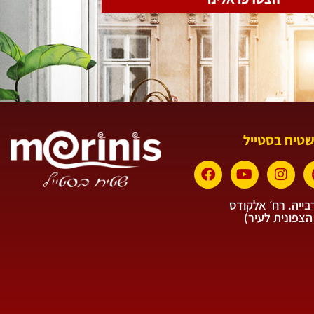
שטיח בסטייל
ייה. רח׳ אלקודס
הצפונית לעיר)