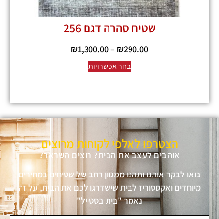
שטיח סהרה דגם 256
₪
1,300.00
–
₪
290.00
בחר אפשרויות
הצטרפו לאלפי לקוחות מרוצים
אוהבים לעצב את הבית? רוצים השראה?
בואו לבקר אותנו ותהנו ממגוון רחב של שטיחים במחירים
מיוחדים ואקססוריז לבית שישדרגו לכם את הבית, על זה
נאמר "בית בסטייל"