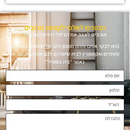
הצטרפו לאלפי לקוחות מרוצים
אוהבים לעצב את הבית? רוצים השראה?
בואו לבקר אותנו ותהנו ממגוון רחב של שטיחים במחירים
מיוחדים ואקססוריז לבית שישדרגו לכם את הבית, על זה
נאמר "בית בסטייל"