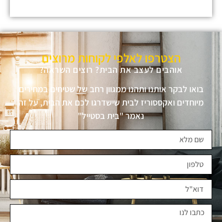
הצטרפו לאלפי לקוחות מרוצים
אוהבים לעצב את הבית? רוצים השראה?
בואו לבקר אותנו ותהנו ממגוון רחב של שטיחים במחירים
מיוחדים ואקססוריז לבית שישדרגו לכם את הבית, על זה
נאמר "בית בסטייל"