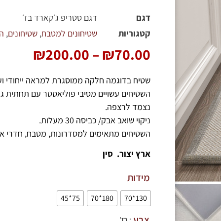
דגם
דגם סטריפ ג׳קארד בז׳
קטגוריות
שטיחונים למטבח
,
שטיחונים
,
הש
₪
200.00
–
₪
70.00
שטיח בדוגמה חלקה ממוסגרת למראה ייחודי ועכ
השטיחים עשויים מסיבי פוליאסטר עם תחתית גו
נצמד לרצפה.
ניקוי שואב אבק/ כביסה 30 מעלות.
השטיחים מתאימים למסדרונות, מטבח, חדרי אמ
ארץ יצור.
סין
מידות
75*45
180*70
130*70
צבע
: בז'