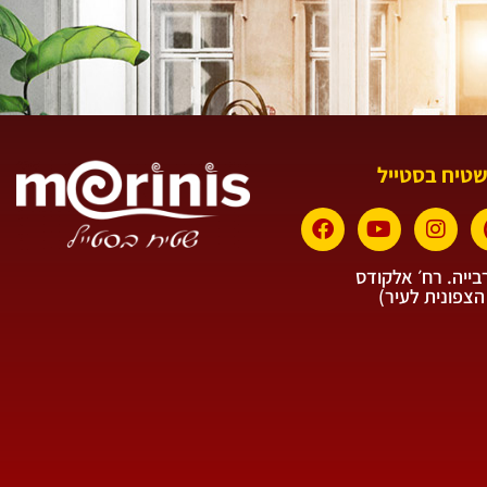
שטיח בסטייל
ייה. רח׳ אלקודס
הצפונית לעיר)