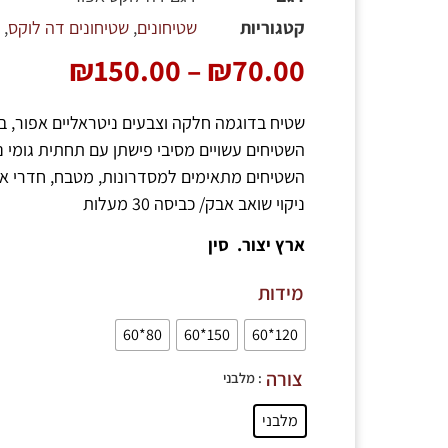
קטגוריות
שטיחונים
,
שטיחונים דה לוקס
,
ה
₪
150.00
–
₪
70.00
שטיח בדוגמה חלקה וצבעים ניטראליים אפור, בז׳
השטיחים עשויים מסיבי פישתן עם תחתית גומי 
השטיחים מתאימים למסדרונות, מטבח, חדרי אמב
ניקוי שואב אבק/ כביסה 30 מעלות
ארץ יצור.
סין
מידות
80*60
150*60
120*60
צורה
: מלבני
מלבני