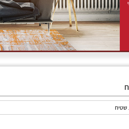
ח
 שטיח