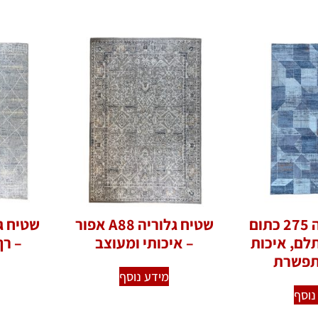
שטיח גלוריה 275 כתום
שטיח גלוריה A88 אפור
לם, איכות
– איכותי ומעוצב
– רך
תפשרת
מידע נוסף
נוסף