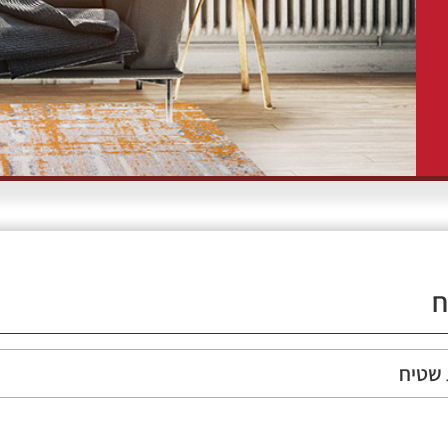
ח
 שטיח