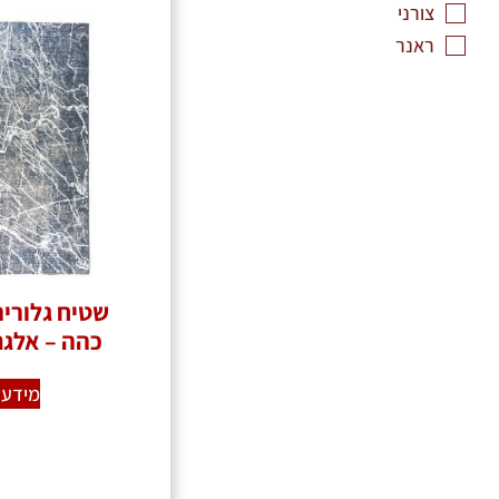
צורני
ראנר
כהה – אלגנט
מידע 