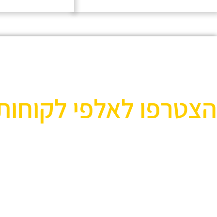
הצטרפו לאלפי לקוחות
אוהבים לעצב את הבית? רוצ
בואו לבקר אותנו ותהנו ממגוון רחב של שטיחים 
ואקססוריז לבית שישדרגו לכם את הבית, על זה 