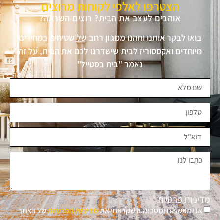
הצטרפו לאלפי לקוחות מרוצים
אוהבים לעצב את הבית? רוצים השראה?
בואו לבקר אותנו ותהנו ממגוון רחב של שטיחים במחירים
מיוחדים ואקססוריז לבית שישדרגו לכם את הבית, על זה
נאמר "בית בסטייל"
מדיניות פרטיות
אני מאשר.ת ומסכימ.ה שקראתי את
מדיניות הפרטיות
של האתר