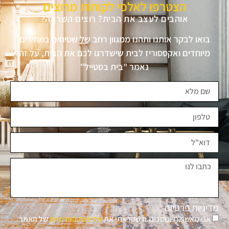
הצטרפו לאלפי לקוחות מרוצים
אוהבים לעצב את הבית? רוצים השראה?
בואו לבקר אותנו ותהנו ממגוון רחב של שטיחים במחירים
מיוחדים ואקססוריז לבית שישדרגו לכם את הבית, על זה
נאמר "בית בסטייל"
מדיניות פרטיות
אני מאשר.ת ומסכימ.ה שקראתי את
מדיניות הפרטיות
של האתר