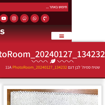
0
PhotoRoom_20240127_13
ת’ לבן דגם 11A
PhotoRoom_20240127_134232