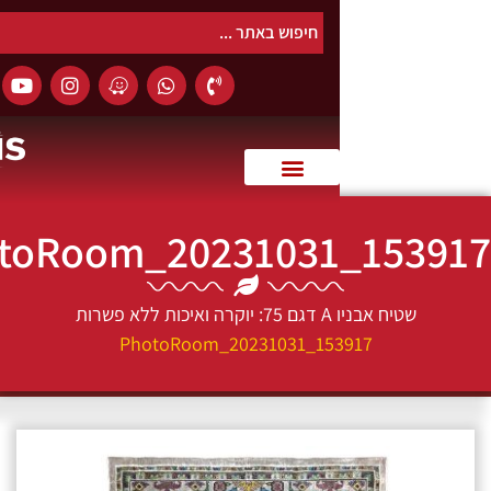
0
PhotoRoom_20231031_15
טיח אבניו A דגם 75: יוקרה ואיכות ללא פשרות
PhotoRoom_20231031_153917