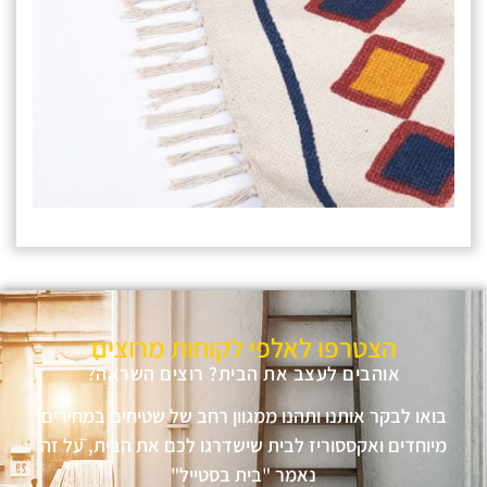
הצטרפו לאלפי לקוחות מרוצים
אוהבים לעצב את הבית? רוצים השראה?
בואו לבקר אותנו ותהנו ממגוון רחב של שטיחים במחירים
מיוחדים ואקססוריז לבית שישדרגו לכם את הבית, על זה
נאמר "בית בסטייל"