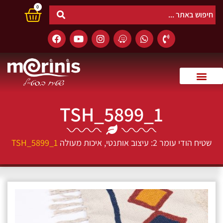
0
TSH_5899_1
שטיח הודי עומר 2: עיצוב אותנטי, איכות מעולה
TSH_5899_1