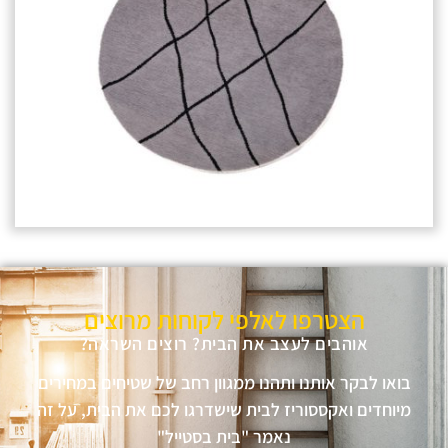
הצטרפו לאלפי לקוחות מרוצים
אוהבים לעצב את הבית? רוצים השראה?
בואו לבקר אותנו ותהנו ממגוון רחב של שטיחים במחירים
מיוחדים ואקססוריז לבית שישדרגו לכם את הבית, על זה
נאמר "בית בסטייל"