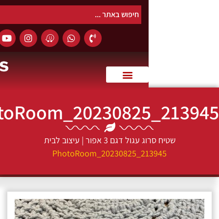
0
PhotoRoom_20230825_21
שטיח סרוג עגול דגם 3 אפור | עיצוב לבית
PhotoRoom_20230825_213945