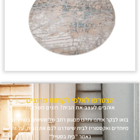
הצטרפו לאלפי לקוחות מרוצים
אוהבים לעצב את הבית? רוצים השראה?
בואו לבקר אותנו ותהנו ממגוון רחב של שטיחים במחירים
מיוחדים ואקססוריז לבית שישדרגו לכם את הבית, על זה
נאמר "בית בסטייל"