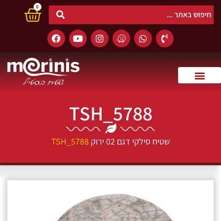
0
TSH_5788
שטיח סילקי דגם 02 ירוק
TSH_5788