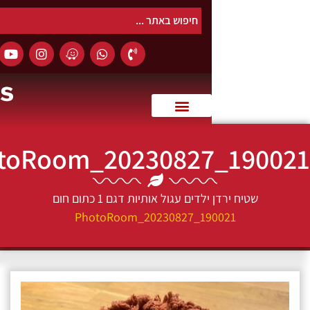
0
PhotoRoom_20230827_19
שטיח ירדן ילדים עגול אותיות דגם 1 כתום חום
PhotoRoom_20230827_190021