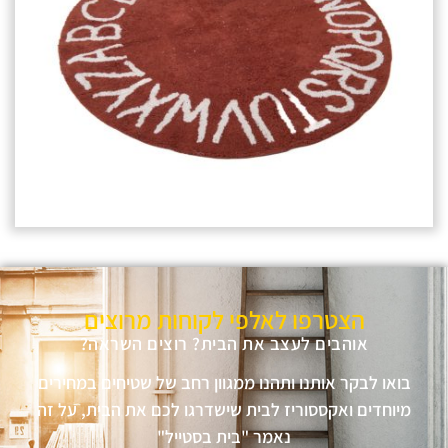
הצטרפו לאלפי לקוחות מרוצים
אוהבים לעצב את הבית? רוצים השראה?
בואו לבקר אותנו ותהנו ממגוון רחב של שטיחים במחירים
מיוחדים ואקססוריז לבית שישדרגו לכם את הבית, על זה
נאמר "בית בסטייל"