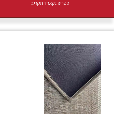
סטריפ גקארד תקריב