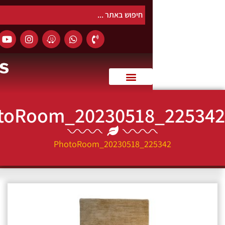
0
PhotoRoom_20230518_22
PhotoRoom_20230518_225342