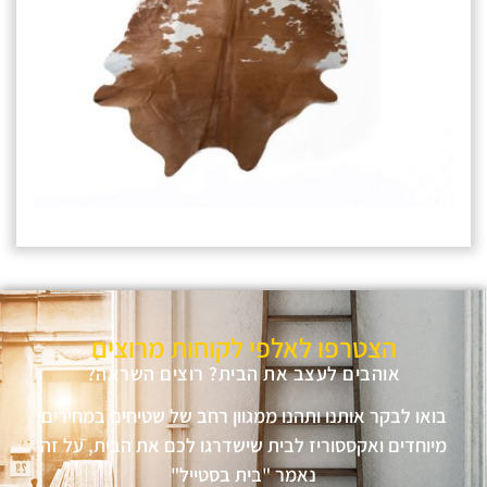
הצטרפו לאלפי לקוחות מרוצים
אוהבים לעצב את הבית? רוצים השראה?
בואו לבקר אותנו ותהנו ממגוון רחב של שטיחים במחירים
מיוחדים ואקססוריז לבית שישדרגו לכם את הבית, על זה
נאמר "בית בסטייל"