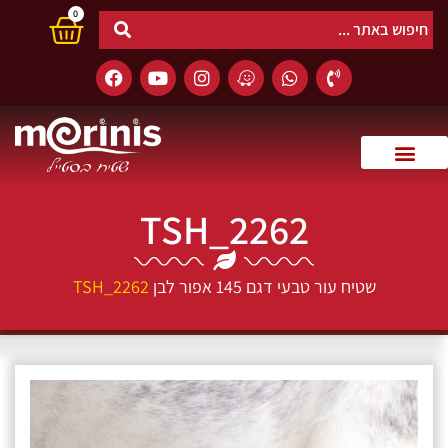
0
TSH_2262
שטיח עור טבעי דגם 145 אפור לבן
TSH_2262