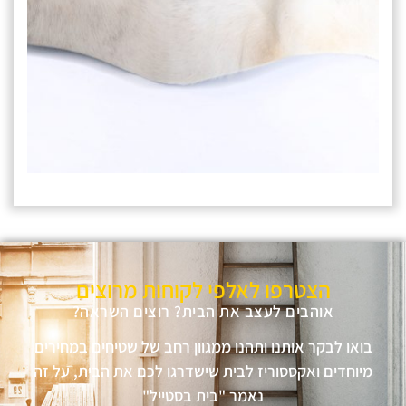
הצטרפו לאלפי לקוחות מרוצים
אוהבים לעצב את הבית? רוצים השראה?
בואו לבקר אותנו ותהנו ממגוון רחב של שטיחים במחירים
מיוחדים ואקססוריז לבית שישדרגו לכם את הבית, על זה
נאמר "בית בסטייל"