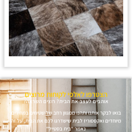
הצטרפו לאלפי לקוחות מרוצים
אוהבים לעצב את הבית? רוצים השראה?
בואו לבקר אותנו ותהנו ממגוון רחב של שטיחים במחירים
מיוחדים ואקססוריז לבית שישדרגו לכם את הבית, על זה
נאמר "בית בסטייל"