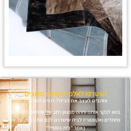
הצטרפו לאלפי לקוחות מרוצים
אוהבים לעצב את הבית? רוצים השראה?
בואו לבקר אותנו ותהנו ממגוון רחב של שטיחים במחירים
מיוחדים ואקססוריז לבית שישדרגו לכם את הבית, על זה
נאמר "בית בסטייל"