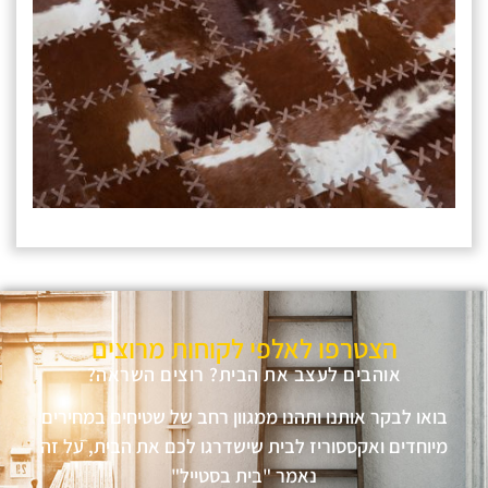
הצטרפו לאלפי לקוחות מרוצים
אוהבים לעצב את הבית? רוצים השראה?
בואו לבקר אותנו ותהנו ממגוון רחב של שטיחים במחירים
מיוחדים ואקססוריז לבית שישדרגו לכם את הבית, על זה
נאמר "בית בסטייל"