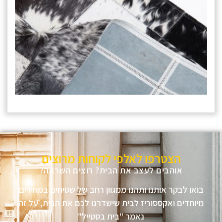
הצטרפו לאלפי לקוחות מרוצים
אוהבים לעצב את הבית? רוצים השראה?
בואו לבקר אותנו ותהנו ממגוון רחב של שטיחים במחירים
מיוחדים ואקססוריז לבית שישדרגו לכם את הבית, על זה
נאמר "בית בסטייל"