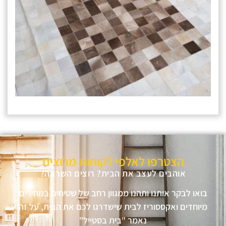
הצטרפו לאלפי לקוחות מרוצים
אוהבים לעצב את הבית? רוצים השראה?
בואו לבקר אותנו ותהנו ממגוון רחב של שטיחים במחירים
מיוחדים ואקססוריז לבית שישדרגו לכם את הבית, על זה
נאמר "בית בסטייל"