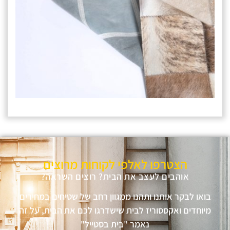
הצטרפו לאלפי לקוחות מרוצים
אוהבים לעצב את הבית? רוצים השראה?
בואו לבקר אותנו ותהנו ממגוון רחב של שטיחים במחירים
מיוחדים ואקססוריז לבית שישדרגו לכם את הבית, על זה
נאמר "בית בסטייל"