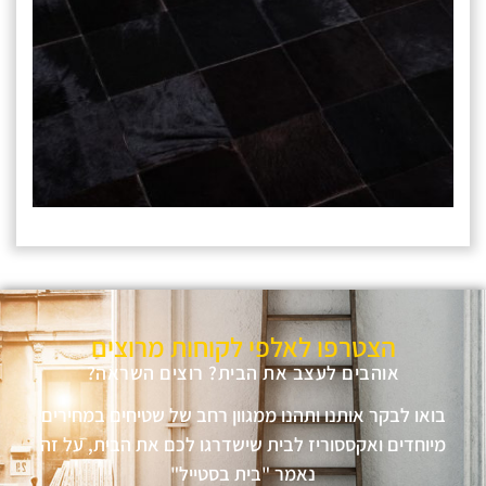
הצטרפו לאלפי לקוחות מרוצים
אוהבים לעצב את הבית? רוצים השראה?
בואו לבקר אותנו ותהנו ממגוון רחב של שטיחים במחירים
מיוחדים ואקססוריז לבית שישדרגו לכם את הבית, על זה
נאמר "בית בסטייל"