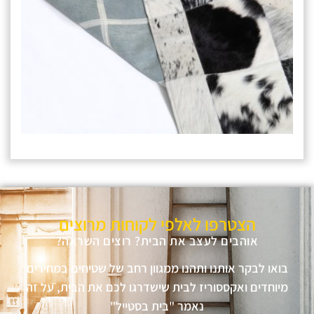
הצטרפו לאלפי לקוחות מרוצים
אוהבים לעצב את הבית? רוצים השראה?
בואו לבקר אותנו ותהנו ממגוון רחב של שטיחים במחירים
מיוחדים ואקססוריז לבית שישדרגו לכם את הבית, על זה
נאמר "בית בסטייל"