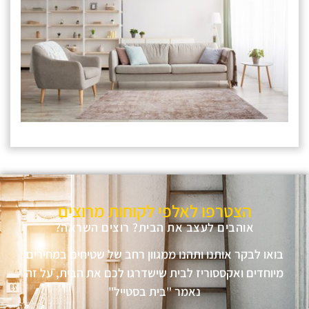
הצטרפו לאלפי לקוחות מרוצים
אוהבים לעצב את הבית? רוצים השראה?
בואו לבקר אותנו ותהנו ממגוון רחב של שטיחים במחירים
מיוחדים ואקססוריז לבית שישדרגו לכם את הבית, על זה
נאמר "בית בסטייל"