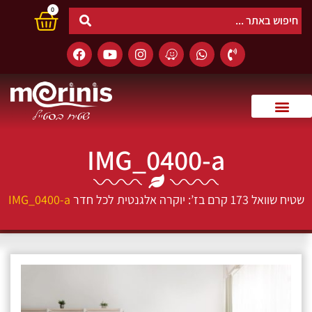
0
IMG_0400-a
שטיח שוואל 173 קרם בז’: יוקרה אלגנטית לכל חדר
IMG_0400-a