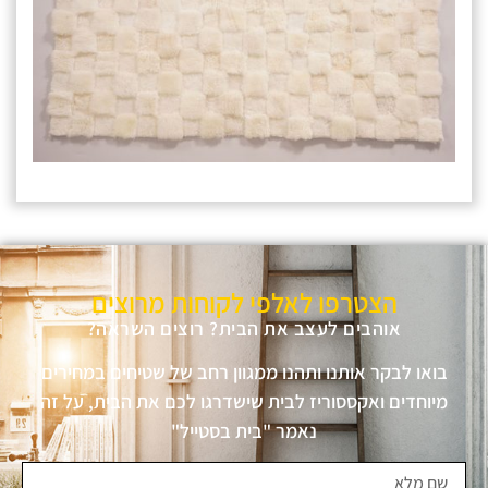
הצטרפו לאלפי לקוחות מרוצים
אוהבים לעצב את הבית? רוצים השראה?
בואו לבקר אותנו ותהנו ממגוון רחב של שטיחים במחירים
מיוחדים ואקססוריז לבית שישדרגו לכם את הבית, על זה
נאמר "בית בסטייל"