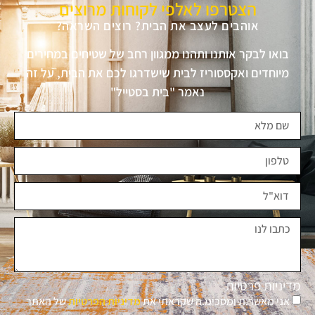
הצטרפו לאלפי לקוחות מרוצים
אוהבים לעצב את הבית? רוצים השראה?
בואו לבקר אותנו ותהנו ממגוון רחב של שטיחים במחירים
מיוחדים ואקססוריז לבית שישדרגו לכם את הבית, על זה
נאמר "בית בסטייל"
מדיניות פרטיות
אני מאשר.ת ומסכימ.ה שקראתי את
מדיניות הפרטיות
של האתר