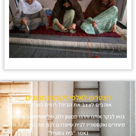
הצטרפו לאלפי לקוחות מרוצים
אוהבים לעצב את הבית? רוצים השראה?
בואו לבקר אותנו ותהנו ממגוון רחב של שטיחים במחירים
מיוחדים ואקססוריז לבית שישדרגו לכם את הבית, על זה
נאמר "בית בסטייל"