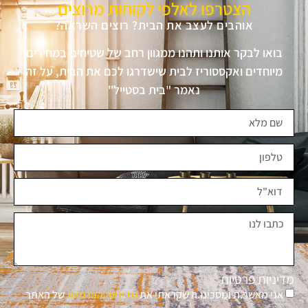
הצטרפו לאלפי לקוחות מרוצים
אוהבים לעצב את הבית? רוצים השראה?
בואו לבקר אותנו ותהנו ממגוון רחב של שטיחים במחירים
מיוחדים ואקססוריז לבית שישדרגו לכם את הבית, על זה
נאמר "בית בסטייל"
מדיניות פרטיות
אני מאשר.ת ומסכימ.ה שקראתי את
מדיניות הפרטיות
של האתר