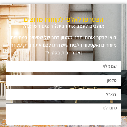
הצטרפו לאלפי לקוחות מרוצים
אוהבים לעצב את הבית? רוצים השראה?
בואו לבקר אותנו ותהנו ממגוון רחב של שטיחים במחירים
מיוחדים ואקססוריז לבית שישדרגו לכם את הבית, על זה
נאמר "בית בסטייל"