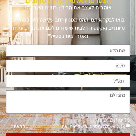
הצטרפו לאלפי לקוחות מרוצים
אוהבים לעצב את הבית? רוצים השראה?
בואו לבקר אותנו ותהנו ממגוון רחב של שטיחים במחירים
מיוחדים ואקססוריז לבית שישדרגו לכם את הבית, על זה
נאמר "בית בסטייל"
מדיניות פרטיות
אני מאשר.ת ומסכימ.ה שקראתי את
מדיניות הפרטיות
של האתר