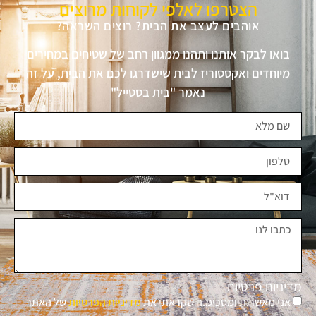
הצטרפו לאלפי לקוחות מרוצים
אוהבים לעצב את הבית? רוצים השראה?
בואו לבקר אותנו ותהנו ממגוון רחב של שטיחים במחירים
מיוחדים ואקססוריז לבית שישדרגו לכם את הבית, על זה
נאמר "בית בסטייל"
מדיניות פרטיות
אני מאשר.ת ומסכימ.ה שקראתי את
מדיניות הפרטיות
של האתר