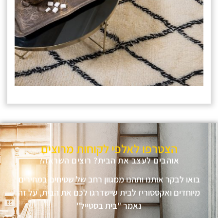
הצטרפו לאלפי לקוחות מרוצים
אוהבים לעצב את הבית? רוצים השראה?
בואו לבקר אותנו ותהנו ממגוון רחב של שטיחים במחירים
מיוחדים ואקססוריז לבית שישדרגו לכם את הבית, על זה
נאמר "בית בסטייל"